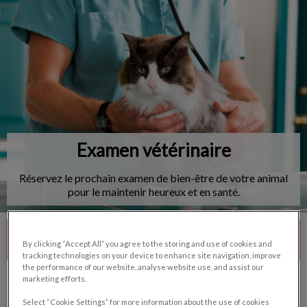
IvcPractices.HeaderNav.Search.Label
Envoyer
Examen vétérinaire
Réservez le prochain examen de bien-être de votre animal
pour le maintenir heureux et en santé.
Contactez-nous
By clicking “Accept All” you agree to the storing and use of cookies and
tracking technologies on your device to enhance site navigation, improve
the performance of our website, analyse website use, and assist our
marketing efforts.
Select “Cookie Settings” for more information about the use of cookies